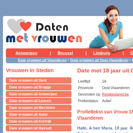
Antwerpen
|
Brussel
|
Limburg
|
O
Date vrouwen uit Vlaanderen
>
Date vrouwen uit Oost-Vlaanderen
>
Date met 18 jaar uit
Vrouwen in Steden
Date vrouwen uit Gent
Leeftijd:
18
Date vrouwen uit Brugge
Provincie:
Oost-Vlaanderen
Date vrouwen uit Antwerpen
Gevonden op:
Relatieplanet.be
Date vrouwen uit Leuven
Profielstatus:
Actief
Date vrouwen uit Mechelen
Profieltekst van Vrouw 18
Date vrouwen uit Aalst
Vlaanderen
Date vrouwen uit Kortrijk
Hallo, ik ben Maria, 18 jaar.
Date vrouwen uit Hasselt