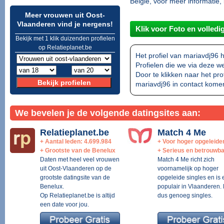
België, voor meer informatie, b
Meer vrouwen uit Oost-
Vlaanderen vind je nergens!
Klik voor Foto en volledig
Bekijk met 1 klik duizenden profielen
op Relatieplanet.be
Het profiel van mariavdj96
Profielen die we via deze web
Door te klikken naar het profi
mariavdj96 in contact kome
We bevelen je de volgende datingsites aan:
Relatieplanet.be
Match 4 Me
+ Aantal leden: 4.699.984
+ Voor hoger opgeleide
+ Grootste van de Benelux
+ Serieus en betrouwb
Daten met heel veel vrouwen
Match 4 Me richt zich
uit Oost-Vlaanderen op de
voornamelijk op hoger
grootste datingsite van de
opgeleide singles en is
Benelux.
populair in Vlaanderen. 
Op Relatieplanet.be is altijd
dus genoeg singles.
een date voor jou.