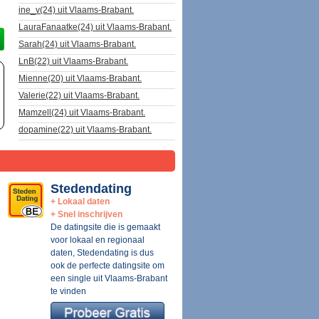
ine_v(24) uit Vlaams-Brabant.
LauraFanaatke(24) uit Vlaams-Brabant.
Sarah(24) uit Vlaams-Brabant.
LnB(22) uit Vlaams-Brabant.
Mienne(20) uit Vlaams-Brabant.
Valerie(22) uit Vlaams-Brabant.
Mamzell(24) uit Vlaams-Brabant.
dopamine(22) uit Vlaams-Brabant.
Stedendating
+ Lokaal daten
+ Snel inschrijven
De datingsite die is gemaakt
voor lokaal en regionaal
daten, Stedendating is dus
ook de perfecte datingsite om
een single uit Vlaams-Brabant
te vinden