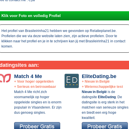
Klik voor Foto en volledig Profiel
Het profiel van Brasileirinha21 hebben we gevonden op Relatieplanet.be.
Profielen die we via deze website laten zien, zijn actieve profielen. Door te
klikken naar het profiel en je in te schrijven kan jij met Brasileirinha21 in contact
komen.
datingsites aan:
Match 4 Me
EliteDating.be
+ Voor hoger opgeleiden
+ Nieuw in België
+ Serieus en betrouwbaar
+ Wetenschappelijke test
Match 4 Me richt zich
Nieuw in België
is de
voornamelijk op hoger
datingsite
EliteDating
. De
opgeleide singles en is enorm
datingsite is erg sterk in het
populair in Vlaanderen. Er zijn
matchen van serieuze singles
dus genoeg singles.
en biedt een erg hoge
kwaliteit.