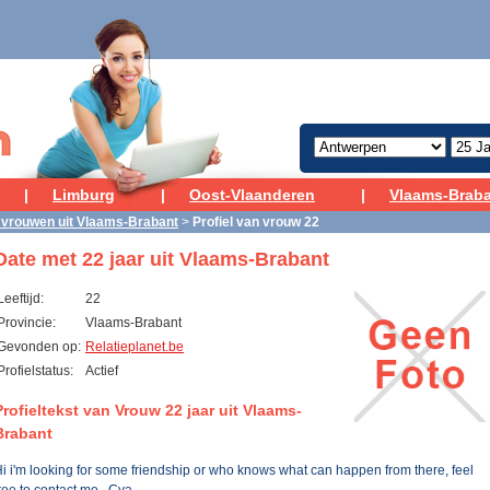
|
Limburg
|
Oost-Vlaanderen
|
Vlaams-Brab
 vrouwen uit Vlaams-Brabant
>
Profiel van vrouw 22
Date met 22 jaar uit Vlaams-Brabant
Leeftijd:
22
Provincie:
Vlaams-Brabant
Gevonden op:
Relatieplanet.be
Profielstatus:
Actief
Profieltekst van Vrouw 22 jaar uit Vlaams-
Brabant
i i'm looking for some friendship or who knows what can happen from there, feel
ree to contact me . Cya