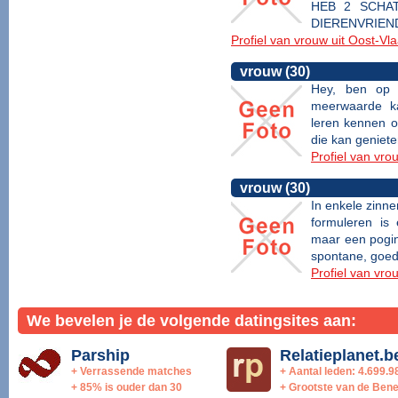
HEB 2 SCHA
DIERENVRIEND
Profiel van vrouw uit Oost-V
vrouw (30)
Hey, ben op 
meerwaarde k
leren kennen 
die kan geniete
Profiel van vro
vrouw (30)
In enkele zinne
formuleren is 
maar een pogin
spontane, goed
Profiel van vro
We bevelen je de volgende datingsites aan:
Parship
Relatieplanet.b
+ Verrassende matches
+ Aantal leden: 4.699.9
+ 85% is ouder dan 30
+ Grootste van de Bene