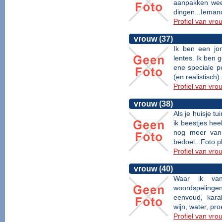
aanpakken wee
dingen...Iemand 
Profiel van vro
vrouw (37)
Ik ben een j
lentes. Ik ben 
ene speciale p
(en realistisch)
Profiel van vro
vrouw (38)
Als je huisje tu
ik beestjes he
nog meer van 
bedoel...Foto pl
Profiel van vro
vrouw (40)
Waar ik van
woordspelingen
eenvoud, karakt
wijn, water, pro
Profiel van vro