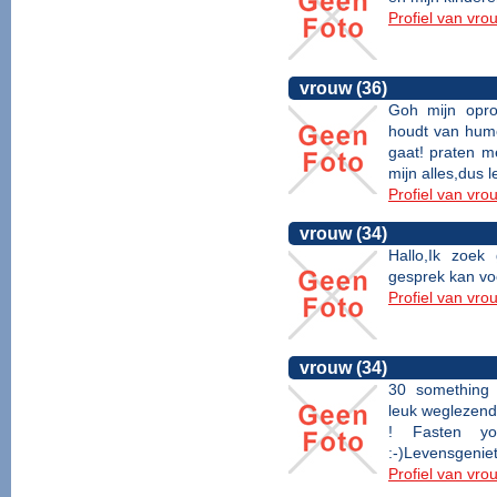
Profiel van vro
vrouw (36)
Goh mijn opro
houdt van humo
gaat! praten me
mijn alles,dus 
Profiel van vro
vrouw (34)
Hallo,Ik zoe
gesprek kan voe
Profiel van vro
vrouw (34)
30 something 
leuk weglezend
! Fasten yo
:-)Levensgeniet
Profiel van vro