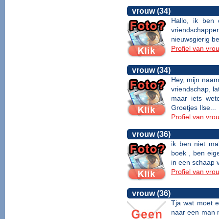
vrouw (34)
Hallo, ik ben
vriendschapp
nieuwsgierig ben
Profiel van vro
vrouw (34)
Hey, mijn naam 
vriendschap, la
maar iets wete
Groetjes Ilse...
Profiel van vro
vrouw (36)
ik ben niet ma
boek , ben eige
in een schaap v
Profiel van vro
vrouw (36)
Tja wat moet e
naar een man m