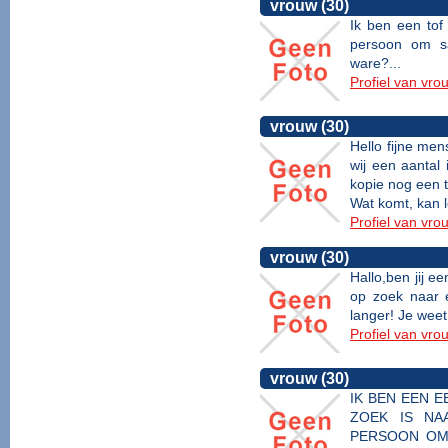
vrouw (30)
Ik ben een tof
persoon om s
ware?...
Profiel van vro
vrouw (30)
Hello fijne men
wij een aantal
kopie nog een te
Wat komt, kan l
Profiel van vro
vrouw (30)
Hallo,ben jij e
op zoek naar e
langer! Je weet 
Profiel van vro
vrouw (30)
IK BEN EEN 
ZOEK IS NA
PERSOON OM 