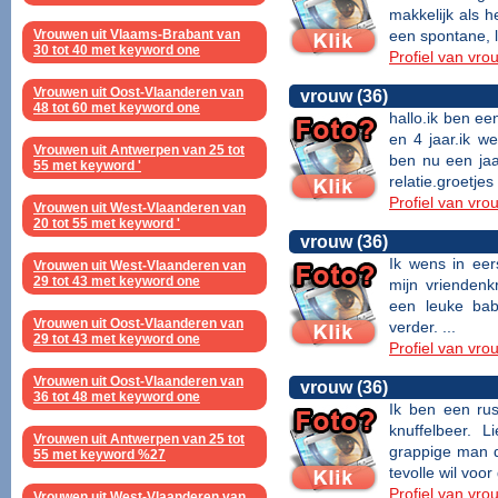
makkelijk als h
Vrouwen uit Vlaams-Brabant van
een spontane, l
30 tot 40 met keyword one
Profiel van vro
Vrouwen uit Oost-Vlaanderen van
vrouw (36)
48 tot 60 met keyword one
hallo.ik ben e
en 4 jaar.ik we
Vrouwen uit Antwerpen van 25 tot
ben nu een jaa
55 met keyword '
relatie.groetjes 
Profiel van vro
Vrouwen uit West-Vlaanderen van
20 tot 55 met keyword '
vrouw (36)
Ik wens in eer
Vrouwen uit West-Vlaanderen van
29 tot 43 met keyword one
mijn vriendenk
een leuke bab
Vrouwen uit Oost-Vlaanderen van
verder. ...
29 tot 43 met keyword one
Profiel van vro
Vrouwen uit Oost-Vlaanderen van
vrouw (36)
36 tot 48 met keyword one
Ik ben een rus
knuffelbeer. L
Vrouwen uit Antwerpen van 25 tot
grappige man d
55 met keyword %27
tevolle wil voor
Profiel van vro
Vrouwen uit West-Vlaanderen van