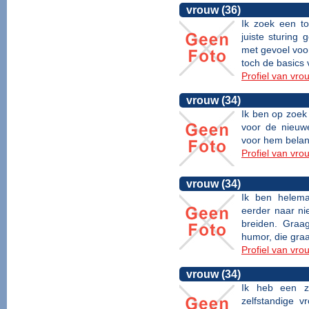
vrouw (36)
Ik zoek een to
juiste sturing
met gevoel voor
toch de basics 
Profiel van vro
vrouw (34)
Ik ben op zoek 
voor de nieuwe
voor hem belangr
Profiel van vro
vrouw (34)
Ik ben helema
eerder naar ni
breiden. Graa
humor, die graa
Profiel van vro
vrouw (34)
Ik heb een ze
zelfstandige v