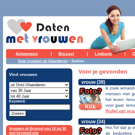
Antwerpen
|
Brussel
|
Limburg
|
O
Date vrouwen uit Vlaanderen
>
Zoeken
Voor je gevonden
Vind vrouwen
vrouw (38)
ik zoek iemand 
mensen met gev
het leven. Iem
Keyword:
voor gaat. Iema
Profiel van vro
vrouw (34)
Hoi,Tof dat je 
Vrouwen uit Brussel van 18 tot 30
met keyword one
de bedoeling 