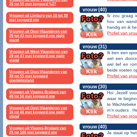
20 tot 55 met keyword %27
vrouw (40)
Ik zou graag i
Vrouwen uit Limburg van 18 tot 30
met keyword one
hou van wande
handig en ik he
Vrouwen uit Oost-Vlaanderen van
Profiel van vro
29 tot 43 met keyword one night
stand
vrouw (31)
Vrouwen uit West-Vlaanderen van
Ik ben een spo
29 tot 43 met keyword one night
wel een doorze
stand
wel lief en ro
beide voeten op
Vrouwen uit Oost-Vlaanderen van
Profiel van vro
30 tot 55 met keyword
onenightstand
vrouw (30)
Vrouwen uit Vlaams-Brabant van
Hoi ,Jezelf voo
40 tot 50 met keyword one
waar te beginn
te Wachtebeke 
Vrouwen uit Oost-Vlaanderen van
m'n ouders . He
36 tot 48 met keyword one night
Profiel van vro
stand
vrouw (40)
Vrouwen uit Vlaams-Brabant van
25 tot 100 met keyword one
Je staat op het