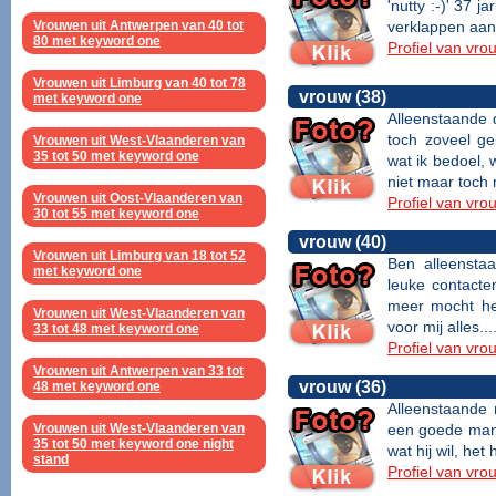
'nutty :-)' 37 j
Vrouwen uit Antwerpen van 40 tot
verklappen aan u
80 met keyword one
Profiel van vro
Vrouwen uit Limburg van 40 tot 78
vrouw (38)
met keyword one
Alleenstaande 
toch zoveel ge
Vrouwen uit West-Vlaanderen van
35 tot 50 met keyword one
wat ik bedoel, 
niet maar toch 
Vrouwen uit Oost-Vlaanderen van
Profiel van vro
30 tot 55 met keyword one
vrouw (40)
Vrouwen uit Limburg van 18 tot 52
Ben alleensta
met keyword one
leuke contacte
meer mocht het
Vrouwen uit West-Vlaanderen van
voor mij alles...
33 tot 48 met keyword one
Profiel van vro
Vrouwen uit Antwerpen van 33 tot
vrouw (36)
48 met keyword one
Alleenstaande 
Vrouwen uit West-Vlaanderen van
een goede man/v
35 tot 50 met keyword one night
wat hij wil, het
stand
Profiel van vro