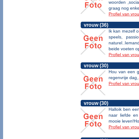
woorden ,socia
graag nog enk
Profiel van vro
vrouw (36)
Ik kan mezelf o
speels, passi
naturel..Ieman
beide voeten o
Profiel van vro
vrouw (30)
Hou van een g
regenvrije dag,
Profiel van vro
vrouw (30)
Halloik ben een
naar liefde en
mooie leven!Hop
Profiel van vro