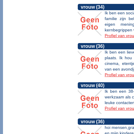
vrouw (34)
Ik ben een soc
familie zijn be
eigen mening
kernbegrippen v
Profiel van vro
vrouw (36)
Ik ben een liev
plaats. Ik ho
cinema, etentj
van een avondje
Profiel van vro
vrouw (40)
Ik ben een 38
werkzaam als c
leuke contacten.
Profiel van vro
vrouw (36)
hoi mensen,gra
en mijn kinderen