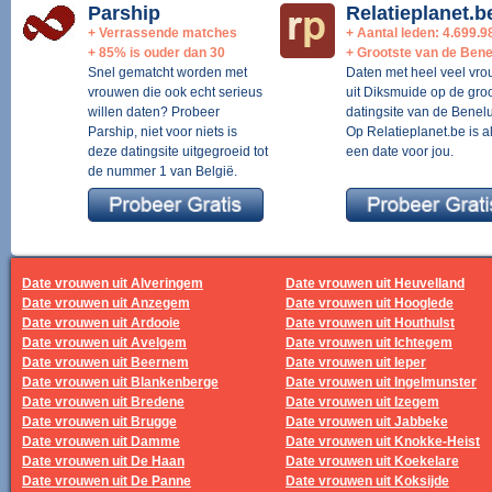
Parship
Relatieplanet.b
+ Verrassende matches
+ Aantal leden: 4.699.9
+ 85% is ouder dan 30
+ Grootste van de Bene
Snel gematcht worden met
Daten met heel veel vr
vrouwen die ook echt serieus
uit Diksmuide op de groo
willen daten? Probeer
datingsite van de Benelu
Parship, niet voor niets is
Op Relatieplanet.be is al
deze datingsite uitgegroeid tot
een date voor jou.
de nummer 1 van België.
Date vrouwen uit Alveringem
Date vrouwen uit Heuvelland
Date vrouwen uit Anzegem
Date vrouwen uit Hooglede
Date vrouwen uit Ardooie
Date vrouwen uit Houthulst
Date vrouwen uit Avelgem
Date vrouwen uit Ichtegem
Date vrouwen uit Beernem
Date vrouwen uit Ieper
Date vrouwen uit Blankenberge
Date vrouwen uit Ingelmunster
Date vrouwen uit Bredene
Date vrouwen uit Izegem
Date vrouwen uit Brugge
Date vrouwen uit Jabbeke
Date vrouwen uit Damme
Date vrouwen uit Knokke-Heist
Date vrouwen uit De Haan
Date vrouwen uit Koekelare
Date vrouwen uit De Panne
Date vrouwen uit Koksijde