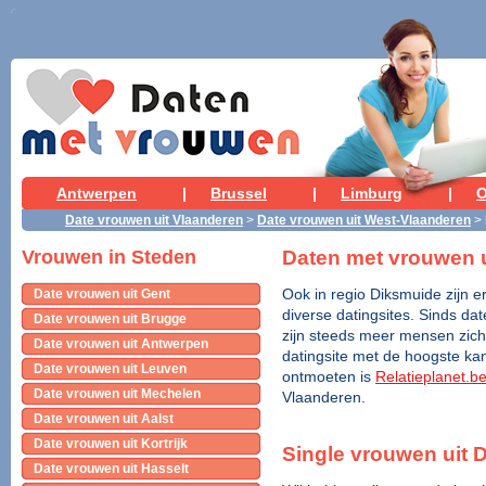
Antwerpen
|
Brussel
|
Limburg
|
O
Date vrouwen uit Vlaanderen
>
Date vrouwen uit West-Vlaanderen
>
Daten met vrouwen 
Vrouwen in Steden
Date vrouwen uit Gent
Ook in regio Diksmuide zijn er
diverse datingsites. Sinds dat
Date vrouwen uit Brugge
zijn steeds meer mensen zich 
Date vrouwen uit Antwerpen
datingsite met de hoogste kan
Date vrouwen uit Leuven
ontmoeten is
Relatieplanet.b
Date vrouwen uit Mechelen
Vlaanderen.
Date vrouwen uit Aalst
Date vrouwen uit Kortrijk
Single vrouwen uit 
Date vrouwen uit Hasselt