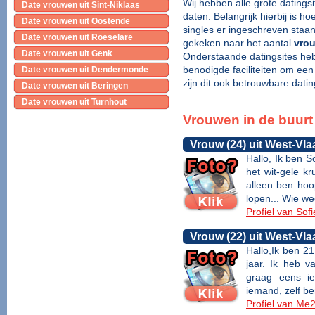
Wij hebben alle grote datings
Date vrouwen uit Sint-Niklaas
daten. Belangrijk hierbij is 
Date vrouwen uit Oostende
singles er ingeschreven staa
Date vrouwen uit Roeselare
gekeken naar het aantal
vrou
Date vrouwen uit Genk
Onderstaande datingsites heb
benodigde faciliteiten om een
Date vrouwen uit Dendermonde
zijn dit ook betrouwbare datin
Date vrouwen uit Beringen
Date vrouwen uit Turnhout
Vrouwen in de buur
Vrouw (24) uit West-Vl
Hallo, Ik ben S
het wit-gele kr
alleen ben hoop
lopen... Wie we
Profiel van Sof
Vrouw (22) uit West-Vl
Hallo,Ik ben 2
jaar. Ik heb va
graag eens ie
iemand, zelf ben
Profiel van Me