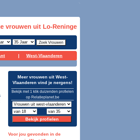
e vrouwen uit Lo-Reninge
ant
|
West-Vlaanderen
Meer vrouwen uit West-
Vlaanderen vind je nergens!
Bekijk met 1 klik duizenden profielen
s
op Relatieplanet.be
Voor jou gevonden in de