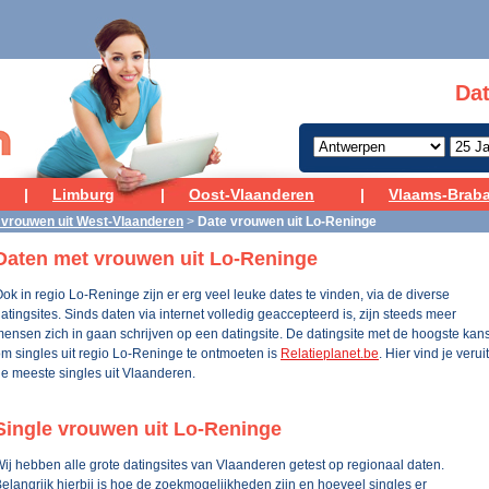
Dat
|
Limburg
|
Oost-Vlaanderen
|
Vlaams-Brab
 vrouwen uit West-Vlaanderen
>
Date vrouwen uit Lo-Reninge
Daten met vrouwen uit Lo-Reninge
ok in regio Lo-Reninge zijn er erg veel leuke dates te vinden, via de diverse
atingsites. Sinds daten via internet volledig geaccepteerd is, zijn steeds meer
ensen zich in gaan schrijven op een datingsite. De datingsite met de hoogste kan
m singles uit regio Lo-Reninge te ontmoeten is
Relatieplanet.be
. Hier vind je veruit
e meeste singles uit Vlaanderen.
Single vrouwen uit Lo-Reninge
ij hebben alle grote datingsites van Vlaanderen getest op regionaal daten.
elangrijk hierbij is hoe de zoekmogelijkheden zijn en hoeveel singles er