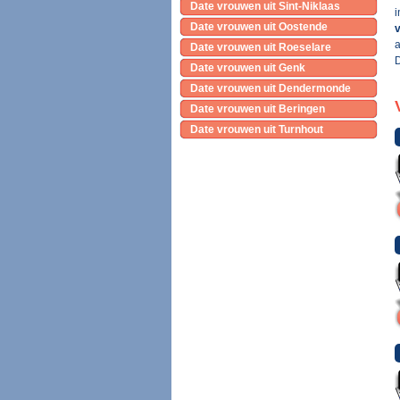
Date vrouwen uit Sint-Niklaas
i
Date vrouwen uit Oostende
v
a
Date vrouwen uit Roeselare
D
Date vrouwen uit Genk
Date vrouwen uit Dendermonde
Date vrouwen uit Beringen
Date vrouwen uit Turnhout