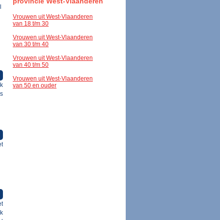
provincie West-Vlaanderen
l
Vrouwen uit West-Vlaanderen
van 18 t/m 30
Vrouwen uit West-Vlaanderen
van 30 t/m 40
Vrouwen uit West-Vlaanderen
van 40 t/m 50
Vrouwen uit West-Vlaanderen
ik
van 50 en ouder
is
t
t
ok