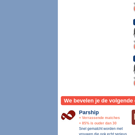
We bevelen je de volgende 
Parship
+ Verrassende matches
+ 85% is ouder dan 30
Snel gematcht worden met
vrouwen die ook echt serieus