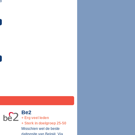
nd
Be2
+ Erg veel leden
+ Sterk in doelgroep 25-50
Misschien wel de beste
datingsite van België. Via