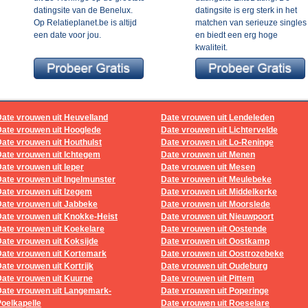
datingsite van de Benelux.
datingsite is erg sterk in het
Op Relatieplanet.be is altijd
matchen van serieuze singles
een date voor jou.
en biedt een erg hoge
kwaliteit.
Date vrouwen uit Heuvelland
Date vrouwen uit Lendeleden
Date vrouwen uit Hooglede
Date vrouwen uit Lichtervelde
ate vrouwen uit Houthulst
Date vrouwen uit Lo-Reninge
Date vrouwen uit Ichtegem
Date vrouwen uit Menen
ate vrouwen uit Ieper
Date vrouwen uit Mesen
ate vrouwen uit Ingelmunster
Date vrouwen uit Meulebeke
Date vrouwen uit Izegem
Date vrouwen uit Middelkerke
Date vrouwen uit Jabbeke
Date vrouwen uit Moorslede
Date vrouwen uit Knokke-Heist
Date vrouwen uit Nieuwpoort
Date vrouwen uit Koekelare
Date vrouwen uit Oostende
ate vrouwen uit Koksijde
Date vrouwen uit Oostkamp
Date vrouwen uit Kortemark
Date vrouwen uit Oostrozebeke
ate vrouwen uit Kortrijk
Date vrouwen uit Oudeburg
Date vrouwen uit Kuurne
Date vrouwen uit Pittem
Date vrouwen uit Langemark-
Date vrouwen uit Poperinge
oelkapelle
Date vrouwen uit Roeselare