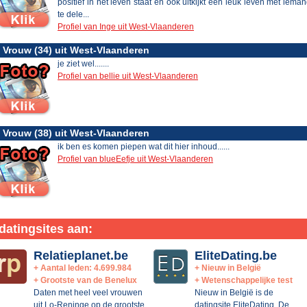
positief in het leven staat en ook uitkijkt een leuk leven met iema
te dele...
Profiel van Inge uit West-Vlaanderen
Vrouw (34) uit West-Vlaanderen
je ziet wel.......
Profiel van bellie uit West-Vlaanderen
Vrouw (38) uit West-Vlaanderen
ik ben es komen piepen wat dit hier inhoud......
Profiel van blueEefje uit West-Vlaanderen
datingsites aan:
Relatieplanet.be
EliteDating.be
+ Aantal leden: 4.699.984
+ Nieuw in België
+ Grootste van de Benelux
+ Wetenschappelijke test
Daten met heel veel vrouwen
Nieuw in België is de
uit Lo-Reninge op de grootste
datingsite EliteDating. De