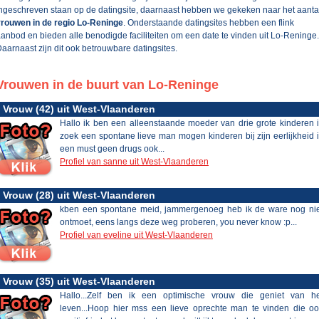
ngeschreven staan op de datingsite, daarnaast hebben we gekeken naar het aanta
rouwen in de regio Lo-Reninge
. Onderstaande datingsites hebben een flink
anbod en bieden alle benodigde faciliteiten om een date te vinden uit Lo-Reninge.
aarnaast zijn dit ook betrouwbare datingsites.
Vrouwen in de buurt van Lo-Reninge
Vrouw (42) uit West-Vlaanderen
Hallo ik ben een alleenstaande moeder van drie grote kinderen 
zoek een spontane lieve man mogen kinderen bij zijn eerlijkheid 
een must geen drugs ook...
Profiel van sanne uit West-Vlaanderen
Vrouw (28) uit West-Vlaanderen
kben een spontane meid, jammergenoeg heb ik de ware nog nie
ontmoet, eens langs deze weg proberen, you never know :p...
Profiel van eveline uit West-Vlaanderen
Vrouw (35) uit West-Vlaanderen
Hallo...Zelf ben ik een optimische vrouw die geniet van he
leven...Hoop hier mss een lieve oprechte man te vinden die o