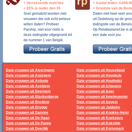
+ Verrassende matches
+ Aantal leden: 4.699.9
+ 85% is ouder dan 30
+ Grootste van de Bene
Snel gematcht worden met
Daten met heel veel vr
vrouwen die ook echt serieus
uit Oudeburg op de groo
willen daten? Probeer
datingsite van de Benelu
Parship, niet voor niets is
Op Relatieplanet.be is al
deze datingsite uitgegroeid tot
een date voor jou.
de nummer 1 van België.
Date vrouwen uit Alveringem
Date vrouwen uit Heuvelland
Date vrouwen uit Anzegem
Date vrouwen uit Hooglede
Date vrouwen uit Ardooie
Date vrouwen uit Houthulst
Date vrouwen uit Avelgem
Date vrouwen uit Ichtegem
Date vrouwen uit Beernem
Date vrouwen uit Ieper
Date vrouwen uit Blankenberge
Date vrouwen uit Ingelmunster
Date vrouwen uit Bredene
Date vrouwen uit Izegem
Date vrouwen uit Brugge
Date vrouwen uit Jabbeke
Date vrouwen uit Damme
Date vrouwen uit Knokke-Heist
Date vrouwen uit De Haan
Date vrouwen uit Koekelare
Date vrouwen uit De Panne
Date vrouwen uit Koksijde
Date vrouwen uit Deerlijk
Date vrouwen uit Kortemark