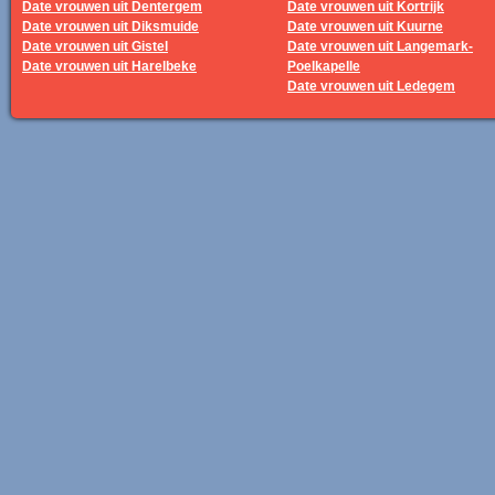
Date vrouwen uit Dentergem
Date vrouwen uit Kortrijk
Date vrouwen uit Diksmuide
Date vrouwen uit Kuurne
Date vrouwen uit Gistel
Date vrouwen uit Langemark-
Date vrouwen uit Harelbeke
Poelkapelle
Date vrouwen uit Ledegem