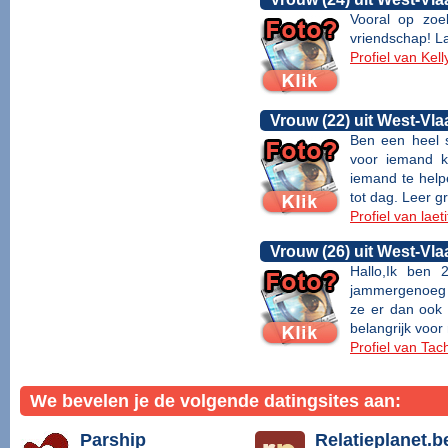
Vooral op zoe
vriendschap! La
Profiel van Kel
Vrouw (22) uit West-Vl
Ben een heel so
voor iemand k
iemand te help
tot dag. Leer 
Profiel van laet
Vrouw (26) uit West-Vl
Hallo,Ik ben 
jammergenoeg g
ze er dan ook m
belangrijk voor 
Profiel van Ta
We bevelen je de volgende datingsites aan:
Parship
Relatieplanet.b