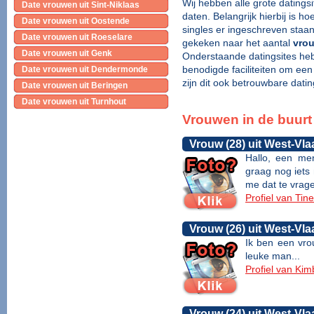
Wij hebben alle grote datings
Date vrouwen uit Sint-Niklaas
daten. Belangrijk hierbij is 
Date vrouwen uit Oostende
singles er ingeschreven staa
Date vrouwen uit Roeselare
gekeken naar het aantal
vrou
Date vrouwen uit Genk
Onderstaande datingsites heb
benodigde faciliteiten om ee
Date vrouwen uit Dendermonde
zijn dit ook betrouwbare datin
Date vrouwen uit Beringen
Date vrouwen uit Turnhout
Vrouwen in de buur
Vrouw (28) uit West-Vl
Hallo, een men
graag nog iets
me dat te vragen
Profiel van Tin
Vrouw (26) uit West-Vl
Ik ben een vro
leuke man...
Profiel van Kim
Vrouw (24) uit West-Vl