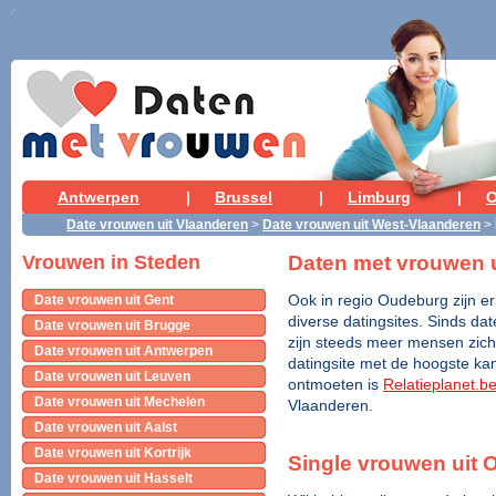
Antwerpen
|
Brussel
|
Limburg
|
O
Date vrouwen uit Vlaanderen
>
Date vrouwen uit West-Vlaanderen
>
Daten met vrouwen 
Vrouwen in Steden
Date vrouwen uit Gent
Ook in regio Oudeburg zijn er
diverse datingsites. Sinds dat
Date vrouwen uit Brugge
zijn steeds meer mensen zich 
Date vrouwen uit Antwerpen
datingsite met de hoogste ka
Date vrouwen uit Leuven
ontmoeten is
Relatieplanet.b
Date vrouwen uit Mechelen
Vlaanderen.
Date vrouwen uit Aalst
Date vrouwen uit Kortrijk
Single vrouwen uit
Date vrouwen uit Hasselt