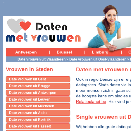
Antwerpen
|
Brussel
|
Limburg
|
O
Date vrouwen uit Vlaanderen
>
Date vrouwen uit Oost-Vlaanderen
>
Daten met vrouwen u
Vrouwen in Steden
Date vrouwen uit Gent
Ook in regio Deinze zijn er er
datingsites. Sinds daten via i
Date vrouwen uit Brugge
meer mensen zich in gaan schr
Date vrouwen uit Antwerpen
de hoogste kans om singles ui
Date vrouwen uit Leuven
Relatieplanet.be
. Hier vind j
Date vrouwen uit Mechelen
Date vrouwen uit Aalst
Single vrouwen uit 
Date vrouwen uit Kortrijk
Date vrouwen uit Hasselt
Wij hebben alle grote datings