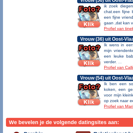
ik zoek diegen
chat.een fijne 
een fijne vrien
gaan ,dat kan 
Profiel van tin
Vrouw (36) uit Oost-Vl
Ik wens in eer
mijn vriendenk
een leuke bab
verder. ...
Profiel van Cal
Vrouw (54) uit Oost-Vl
Ik ben een soc
koken, een gez
voor mijn klein
op zoek naar e
Profiel van Ma
We bevelen je de volgende datingsites aan: