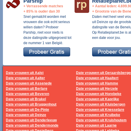
Parship
Relatieplanet.b
+ Verrassende matches
+ Aantal leden: 4.699.9
+ 85% is ouder dan 30
+ Grootste van de Bene
Snel gematcht worden met
Daten met heel veel vr
vrouwen die ook echt serieus
uit Deinze op de grootst
willen daten? Probeer
datingsite van de Benelu
Parship, niet voor niets is
Op Relatieplanet.be is al
deze datingsite uitgegroeid tot
een date voor jou.
de nummer 1 van België.
Date vrouwen uit Aalst
Date vrouwen uit Geraardsberge
Date vrouwen uit Aalter
Date vrouwen uit Haaltert
Date vrouwen uit Assenede
Date vrouwen uit Hamme
Date vrouwen uit Berlare
Date vrouwen uit Herzele
Date vrouwen uit Beveren
Date vrouwen uit Horebeke
Date vrouwen uit Brakel
Date vrouwen uit Kaprijke
Date vrouwen uit Bruggenhout
Date vrouwen uit Kluisbergen
Date vrouwen uit De-Pinte
Date vrouwen uit Knesselare
Date vrouwen uit Deinze
Date vrouwen uit Kruibeke
Date vrouwen uit Denderleeuw
Date vrouwen uit Kruishoutem
Date vrouwen uit Dendermonde
Date vrouwen uit Laarne
Date vrouwen uit Destelberg
Date vrouwen uit Lebbeke