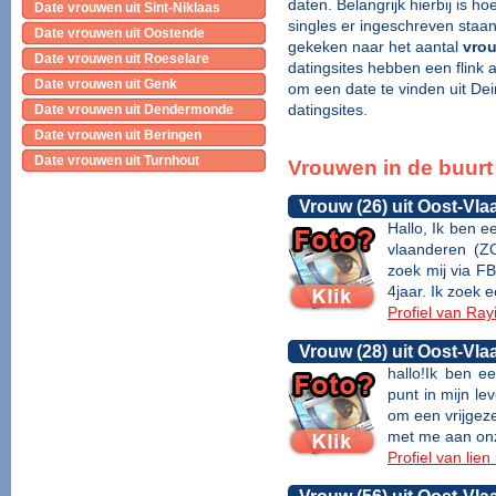
daten. Belangrijk hierbij is 
Date vrouwen uit Sint-Niklaas
singles er ingeschreven staa
Date vrouwen uit Oostende
gekeken naar het aantal
vrou
Date vrouwen uit Roeselare
datingsites hebben een flink 
Date vrouwen uit Genk
om een date te vinden uit Dei
datingsites.
Date vrouwen uit Dendermonde
Date vrouwen uit Beringen
Date vrouwen uit Turnhout
Vrouwen in de buurt
Vrouw (26) uit Oost-Vl
Hallo, Ik ben e
vlaanderen (Z
zoek mij via F
4jaar. Ik zoek ee
Profiel van Ray
Vrouw (28) uit Oost-Vl
hallo!Ik ben e
punt in mijn l
om een vrijgeze
met me aan on
Profiel van lie
Vrouw (56) uit Oost-Vl