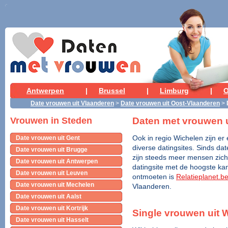
Antwerpen
|
Brussel
|
Limburg
|
O
Date vrouwen uit Vlaanderen
>
Date vrouwen uit Oost-Vlaanderen
>
Daten met vrouwen u
Vrouwen in Steden
Date vrouwen uit Gent
Ook in regio Wichelen zijn er 
diverse datingsites. Sinds dat
Date vrouwen uit Brugge
zijn steeds meer mensen zich 
Date vrouwen uit Antwerpen
datingsite met de hoogste kan
Date vrouwen uit Leuven
ontmoeten is
Relatieplanet.b
Date vrouwen uit Mechelen
Vlaanderen.
Date vrouwen uit Aalst
Date vrouwen uit Kortrijk
Single vrouwen uit 
Date vrouwen uit Hasselt