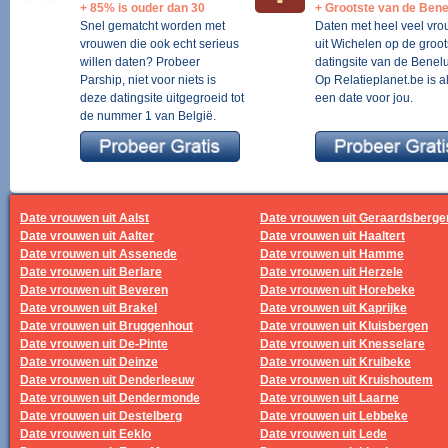
+ 85% is ouder dan 30
+ Grootste van de Bene
Snel gematcht worden met
Daten met heel veel vr
vrouwen die ook echt serieus
uit Wichelen op de groot
willen daten? Probeer
datingsite van de Benelu
Parship, niet voor niets is
Op Relatieplanet.be is al
deze datingsite uitgegroeid tot
een date voor jou.
de nummer 1 van België.
Date vrouwen uit Aalst
Date vrouwen uit Geraardsberge
Date vrouwen uit Aalter
Date vrouwen uit Haaltert
Date vrouwen uit Assenede
Date vrouwen uit Hamme
Date vrouwen uit Berlare
Date vrouwen uit Herzele
Date vrouwen uit Beveren
Date vrouwen uit Horebeke
Date vrouwen uit Brakel
Date vrouwen uit Kaprijke
Date vrouwen uit Bruggenhout
Date vrouwen uit Kluisbergen
Date vrouwen uit De-Pinte
Date vrouwen uit Knesselare
Date vrouwen uit Deinze
Date vrouwen uit Kruibeke
Date vrouwen uit Denderleeuw
Date vrouwen uit Kruishoutem
Date vrouwen uit Dendermonde
Date vrouwen uit Laarne
Date vrouwen uit Destelberg
Date vrouwen uit Lebbeke
Date vrouwen uit Eeklo
Date vrouwen uit Lede