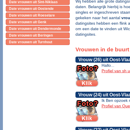
Wij hebben alle grote datings
Date vrouwen uit Sint-Niklaas
daten. Belangrijk hierbij is 
Date vrouwen uit Oostende
singles er ingeschreven staa
Date vrouwen uit Roeselare
gekeken naar het aantal
vrou
Date vrouwen uit Genk
datingsites hebben een flink 
om een date te vinden uit Wic
Date vrouwen uit Dendermonde
datingsites.
Date vrouwen uit Beringen
Date vrouwen uit Turnhout
Vrouwen in de buurt
Vrouw (26) uit Oost-Vl
Hallo...
Profiel van sh 
Vrouw (24) uit Oost-Vl
Ik Ben opzoek n
Profiel van Qu
Vrouw (22) uit Oost-Vl