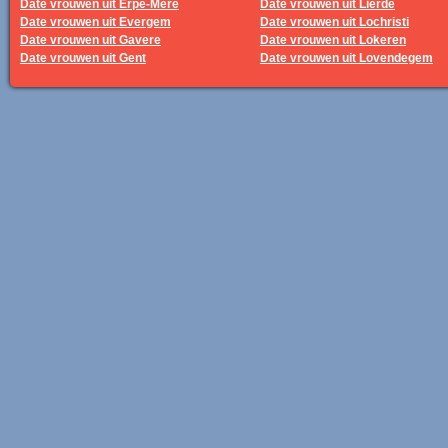
Date vrouwen uit Erpe-Mere
Date vrouwen uit Lierde
Date vrouwen uit Evergem
Date vrouwen uit Lochristi
Date vrouwen uit Gavere
Date vrouwen uit Lokeren
Date vrouwen uit Gent
Date vrouwen uit Lovendegem