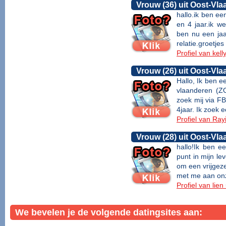
Vrouw (36) uit Oost-Vl
hallo.ik ben e
en 4 jaar.ik we
ben nu een jaa
relatie.groetjes 
Profiel van kell
Vrouw (26) uit Oost-Vl
Hallo, Ik ben e
vlaanderen (Z
zoek mij via F
4jaar. Ik zoek ee
Profiel van Ray
Vrouw (28) uit Oost-Vl
hallo!Ik ben e
punt in mijn l
om een vrijgeze
met me aan on
Profiel van lie
We bevelen je de volgende datingsites aan: