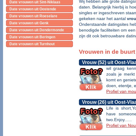
Wij hebben alle grote datings
Date vrouwen uit Sint-Niklaas
daten. Belangrijk hierbij is 
Date vrouwen uit Oostende
singles er ingeschreven staa
Date vrouwen uit Roeselare
gekeken naar het aantal
vrou
Date vrouwen uit Genk
Onderstaande datingsites heb
benodigde faciliteiten om een
Date vrouwen uit Dendermonde
zijn dit ook betrouwbare datin
Date vrouwen uit Beringen
Date vrouwen uit Turnhout
Vrouwen in de buurt
Vrouw (52) uit Oost-Vl
wil graag ken
zoals je merkt
komt en geniete
doen, etentje, 
Profiel van mou
Vrouw (26) uit Oost-Vl
Life is short
have someone
two.Enjoy......
Profiel van No