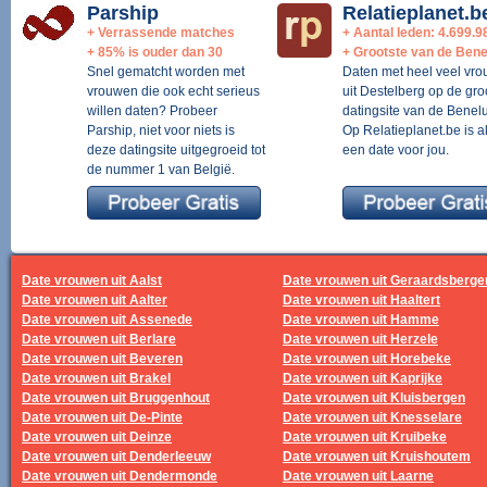
Parship
Relatieplanet.b
+ Verrassende matches
+ Aantal leden: 4.699.9
+ 85% is ouder dan 30
+ Grootste van de Bene
Snel gematcht worden met
Daten met heel veel vr
vrouwen die ook echt serieus
uit Destelberg op de gro
willen daten? Probeer
datingsite van de Benelu
Parship, niet voor niets is
Op Relatieplanet.be is al
deze datingsite uitgegroeid tot
een date voor jou.
de nummer 1 van België.
Date vrouwen uit Aalst
Date vrouwen uit Geraardsberge
Date vrouwen uit Aalter
Date vrouwen uit Haaltert
Date vrouwen uit Assenede
Date vrouwen uit Hamme
Date vrouwen uit Berlare
Date vrouwen uit Herzele
Date vrouwen uit Beveren
Date vrouwen uit Horebeke
Date vrouwen uit Brakel
Date vrouwen uit Kaprijke
Date vrouwen uit Bruggenhout
Date vrouwen uit Kluisbergen
Date vrouwen uit De-Pinte
Date vrouwen uit Knesselare
Date vrouwen uit Deinze
Date vrouwen uit Kruibeke
Date vrouwen uit Denderleeuw
Date vrouwen uit Kruishoutem
Date vrouwen uit Dendermonde
Date vrouwen uit Laarne