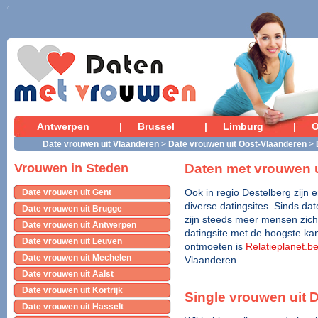
Antwerpen
|
Brussel
|
Limburg
|
O
Date vrouwen uit Vlaanderen
>
Date vrouwen uit Oost-Vlaanderen
>
Daten met vrouwen u
Vrouwen in Steden
Date vrouwen uit Gent
Ook in regio Destelberg zijn e
diverse datingsites. Sinds dat
Date vrouwen uit Brugge
zijn steeds meer mensen zich 
Date vrouwen uit Antwerpen
datingsite met de hoogste kan
Date vrouwen uit Leuven
ontmoeten is
Relatieplanet.b
Date vrouwen uit Mechelen
Vlaanderen.
Date vrouwen uit Aalst
Date vrouwen uit Kortrijk
Single vrouwen uit 
Date vrouwen uit Hasselt